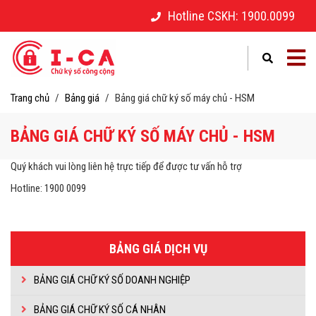
Hotline CSKH: 1900.0099
–
–
Vui lòng điền thông tin yêu cầu mua hàng
Điền thông tin để gửi yêu cầu hỗ trợ
Trang chủ
/
Bảng giá
/
Bảng giá chữ ký số máy chủ - HSM
Mã số thuế
Mã số thuế
*
*
BẢNG GIÁ CHỮ KÝ SỐ MÁY CHỦ - HSM
Tên công ty
Họ và tên
*
*
Quý khách vui lòng liên hệ trực tiếp để được tư vấn hỗ trợ
Hotline: 1900 0099
Họ và tên người liên hệ
Số điện thoại
*
*
BẢNG GIÁ DỊCH VỤ
Số điện thoại
Email
*
*
BẢNG GIÁ CHỮ KÝ SỐ DOANH NGHIỆP
BẢNG GIÁ CHỮ KÝ SỐ CÁ NHÂN