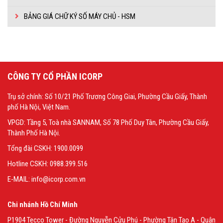
Email
Chọn dịch vụ cần hỗ trợ
*
*
BẢNG GIÁ CHỮ KÝ SỐ MÁY CHỦ - HSM
Địa chỉ doanh nghiệp
*
Danh mục hỗ trợ
*
CÔNG TY CỔ PHẦN ICORP
Loại yêu cầu
*
Chọn sản phẩm/dịch vụ mua
*
Trụ sở chính: Số 10/21 Phố Trương Công Giai, Phường Cầu Giấy, Thành
phố Hà Nội, Việt Nam.
VPGD: Tầng 5, Toà nhà SANNAM, Số 78 Phố Duy Tân, Phường Cầu Giấy,
Thành Phố Hà Nội.
Tổng đài CSKH: 1900.0099
Tôi đã đọc và xác nhận
Chính sách bảo vệ dữ
Hotline CSKH: 0988.399.516
liệu cá nhân
Tôi đã đọc và xác nhận
Chính sách bảo vệ dữ
E-MAIL: info@icorp.com.vn
liệu cá nhân
Chi nhánh Hồ Chí Minh
P1904 Tecco Tower - Đường Nguyễn Cửu Phú - Phường Tân Tạo A - Quận