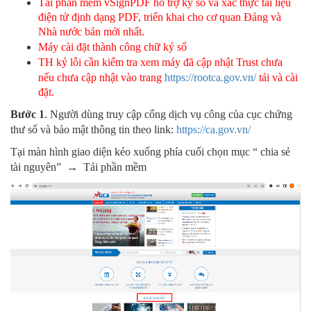
Chọn dịch vụ cần hỗ trợ
Email
*
*
Tải phần mềm
vSignPDF hỗ trợ ký số và xác thực tài liệu
điện tử định dạng PDF, triển khai cho cơ quan Đảng và
Nhà nước bản mới nhất.
Máy cài đặt thành công chữ ký số
Địa chỉ doanh nghiệp
*
Danh mục hỗ trợ
*
TH ký lỗi cần kiểm tra xem máy đã cập nhật Trust chưa
nếu chưa cập nhật vào trang
https://rootca.gov.vn/
tải và cài
đặt.
Loại yêu cầu
*
Bước 1
. Người dùng truy cập cổng dịch vụ công của cục chứng
Chọn sản phẩm/dịch vụ mua
*
thư số và bảo mật thông tin theo link:
https://ca.gov.vn/
Tại màn hình giao diện kéo xuống phía cuối chọn mục “ chia sẻ
tài nguyên” → Tải phần mềm
Tôi đã đọc và xác nhận
Chính sách bảo vệ dữ
liệu cá nhân
Tôi đã đọc và xác nhận
Chính sách bảo vệ dữ
liệu cá nhân