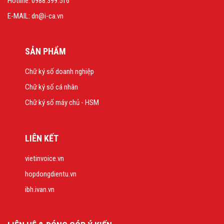
Hotline: 0988.399.516
E-MAIL: dn@i-ca.vn
SẢN PHẨM
Chữ ký số doanh nghiệp
Chữ ký số cá nhân
Chữ ký số máy chủ - HSM
LIÊN KẾT
vietinvoice.vn
hopdongdientu.vn
ibh.ivan.vn