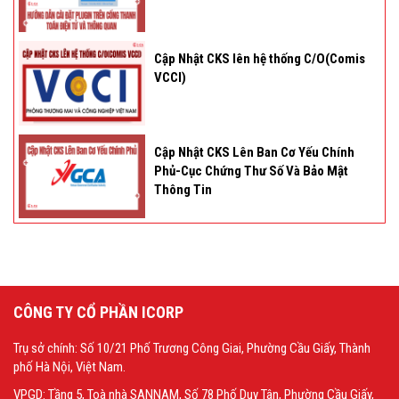
Cập Nhật CKS lên hệ thống C/O(Comis
VCCI)
Cập Nhật CKS Lên Ban Cơ Yếu Chính
Phủ-Cục Chứng Thư Số Và Bảo Mật
Thông Tin
CÔNG TY CỔ PHẦN ICORP
Trụ sở chính: Số 10/21 Phố Trương Công Giai, Phường Cầu Giấy, Thành
phố Hà Nội, Việt Nam.
VPGD: Tầng 5, Toà nhà SANNAM, Số 78 Phố Duy Tân, Phường Cầu Giấy,