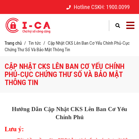
Hotline CSKH: 1900.0099
–
–
Điền thông tin để gửi yêu cầu hỗ trợ
Vui lòng điền thông tin yêu cầu mua hàng
Trang chủ
/
Tin tức
/
Cập Nhật CKS Lên Ban Cơ Yếu Chính Phủ-Cục
Mã số thuế
Mã số thuế
*
*
Chứng Thư Số Và Bảo Mật Thông Tin
CẬP NHẬT CKS LÊN BAN CƠ YẾU CHÍNH
Họ và tên
Tên công ty
*
*
PHỦ-CỤC CHỨNG THƯ SỐ VÀ BẢO MẬT
THÔNG TIN
Số điện thoại
Họ và tên người liên hệ
*
*
Hướng Dẫn Cập Nhật CKS Lên Ban Cơ Yếu
Email
Số điện thoại
*
*
Chính Phủ
Lưu ý: